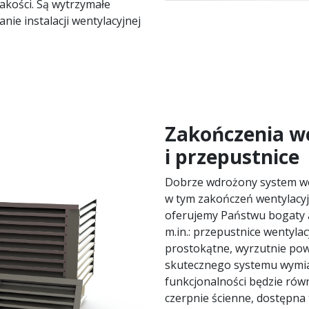
jakości. Są wytrzymałe
nie instalacji wentylacyjnej
Zakończenia w
i przepustnice
Dobrze wdrożony system wen
w tym zakończeń wentylacyj
oferujemy Państwu bogaty 
m.in.: przepustnice wentyla
prostokątne, wyrzutnie powi
skutecznego systemu wymian
funkcjonalności będzie równ
czerpnie ścienne, dostępna 