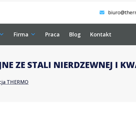
biuro@ther
Firma
Praca
Blog
Kontakt
NE ZE STALI NIERDZEWNEJ I K
acja THERMO