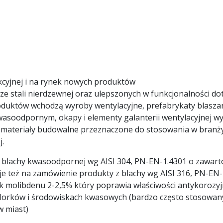
kcyjnej i na rynek nowych produktów
 stali nierdzewnej oraz ulepszonych w funkcjonalności do
duktów wchodzą wyroby wentylacyjne, prefabrykaty blasza
kwasoodpornym, okapy i elementy galanterii wentylacyjnej 
ą materiały budowalne przeznaczone do stosowania w branż
j.
blachy kwasoodpornej wg AISI 304, PN-EN-1.4301 o zawart
e też na zamówienie produkty z blachy wg AISI 316, PN-EN-
ek molibdenu 2-2,5% który poprawia właściwości antykorozy
chlorków i środowiskach kwasowych (bardzo często stosowan
w miast)