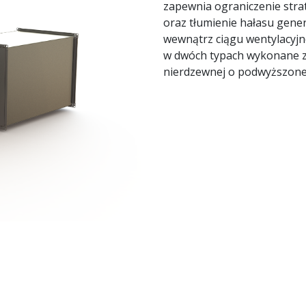
zapewnia ograniczenie strat
oraz tłumienie hałasu gen
wewnątrz ciągu wentylacyj
w dwóch typach wykonane ze 
nierdzewnej o podwyższonej