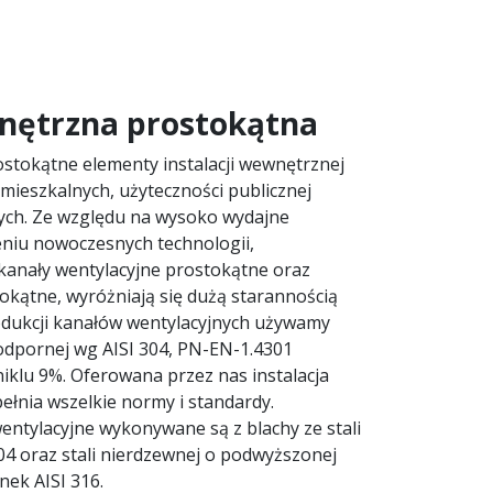
wnętrzna prostokątna
tokątne elementy instalacji wewnętrznej
ieszkalnych, użyteczności publicznej
ych. Ze względu na wysoko wydajne
niu nowoczesnych technologii,
anały wentylacyjne prostokątne oraz
tokątne, wyróżniają się dużą starannością
odukcji kanałów wentylacyjnych używamy
dpornej wg AISI 304, PN-EN-1.4301
iklu 9%. Oferowana przez nas instalacja
łnia wszelkie normy i standardy.
wentylacyjne wykonywane są z blachy ze stali
04 oraz stali nierdzewnej o podwyższonej
nek AISI 316.