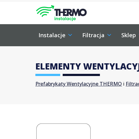
Skip to content
Skip to footer
Instalacje
Filtracja
Sklep
ELEMENTY WENTYLACYJ
Prefabrykaty Wentylacyjne THERMO
i
Filtr