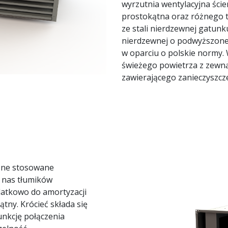
wyrzutnia wentylacyjna ście
prostokątna oraz różnego 
ze stali nierdzewnej gatunku
nierdzewnej o podwyższonej
w oparciu o polskie normy.
świeżego powietrza z zewną
zawierającego zanieczyszcz
czne stosowane
z nas tłumików
datkowo do amortyzacji
tny. Krócieć składa się
funkcję połączenia