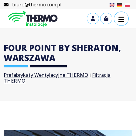
Skip to content
Skip to footer
biuro@thermo.com.pl
Cart
Account
FOUR POINT BY SHERATON,
WARSZAWA
Prefabrykaty Wentylacyjne THERMO
i
Filtracja
THERMO