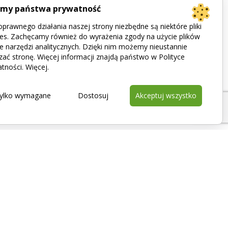
imy państwa prywatność
prawnego działania naszej strony niezbędne są niektóre pliki
es. Zachęcamy również do wyrażenia zgody na użycie plików
e narzędzi analitycznych. Dzięki nim możemy nieustannie
zać stronę. Więcej informacji znajdą państwo w Polityce
tności.
Więcej
.
ylko wymagane
Dostosuj
Akceptuj wszystko
Kontakt
+48 322 00 004
biuro@thermo.com.pl