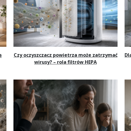
ą
Czy oczyszczacz powietrza może zatrzymać
Dl
wirusy? – rola filtrów HEPA