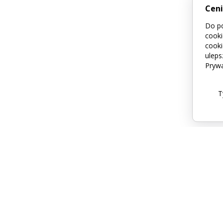
Cen
Do po
cooki
cooki
uleps
Prywa
T
acja
Sklep
eny
Regulamin
hy
Dostawa
dym
Zwroty