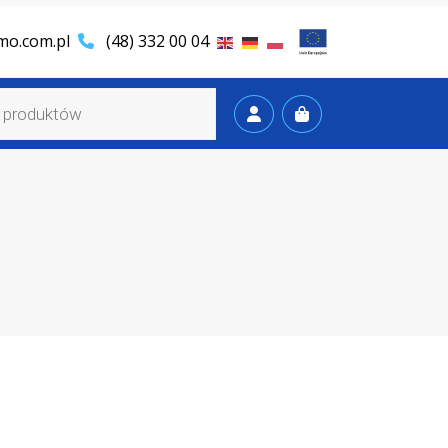
mo.com.pl
(48) 332 00 04
Cart
Account