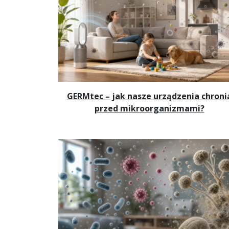
GERMtec – jak nasze urządzenia chroni
przed mikroorganizmami?