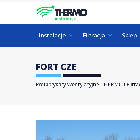
Skip to content
Skip to footer
Instalacje
Filtracja
Sklep
FORT CZE
Prefabrykaty Wentylacyjne THERMO
i
Filtr