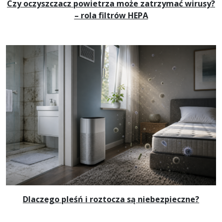
Czy oczyszczacz powietrza może zatrzymać wirusy?
– rola filtrów HEPA
Dlaczego pleśń i roztocza są niebezpieczne?