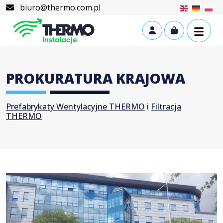
Skip to content
Skip to footer
biuro@thermo.com.pl
Cart
Account
PROKURATURA KRAJOWA
Prefabrykaty Wentylacyjne THERMO
i
Filtracja
THERMO