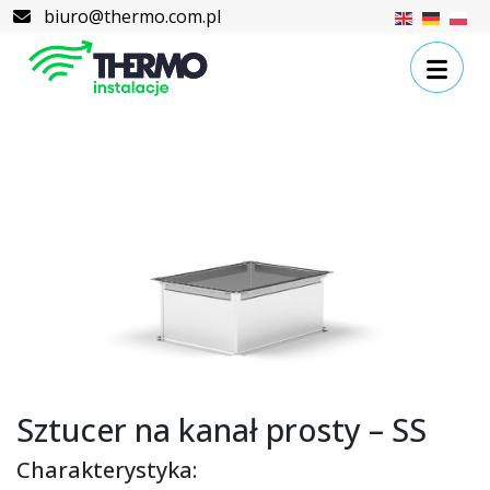
Skip to content
Skip to footer
biuro@thermo.com.pl
Sztucer na kanał prosty – SS
Charakterystyka: