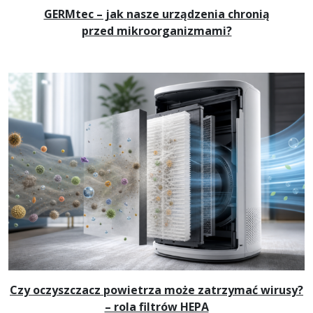
GERMtec – jak nasze urządzenia chronią
przed mikroorganizmami?
Czy oczyszczacz powietrza może zatrzymać wirusy?
– rola filtrów HEPA