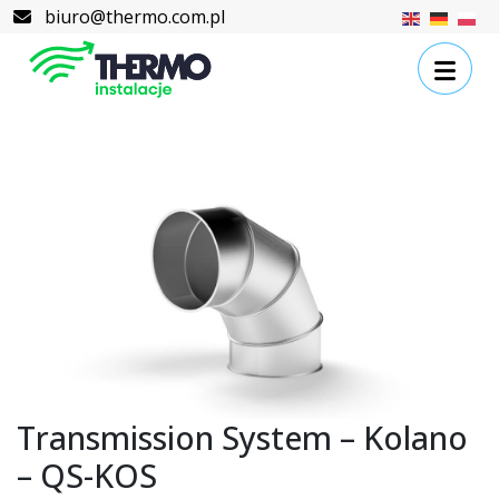
Skip to content
Skip to footer
biuro@thermo.com.pl
Transmission System – Kolano
– QS-KOS