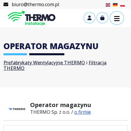
Skip to content
Skip to footer
biuro@thermo.com.pl
Cart
Account
OPERATOR MAGAZYNU
Prefabrykaty Wentylacyjne THERMO
i
Filtracja
THERMO
Operator magazynu
THERMO Sp. z o.o. /
o firmie