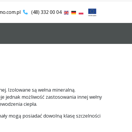
mo.com.pl
(48) 332 00 04
ej. Izolowane są wełna mineralną.
eje jednak możliwość zastosowania innej wełny
wodzenia ciepła.
ały mogą posiadać dowolną klasę szczelności