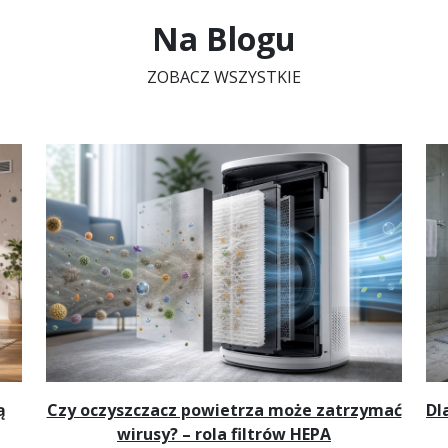
Na Blogu
ZOBACZ WSZYSTKIE
ą
Czy oczyszczacz powietrza może zatrzymać
Dl
wirusy? – rola filtrów HEPA