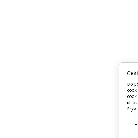
Cen
Do po
cooki
cooki
uleps
Prywa
T