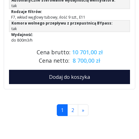
Automatyczne sterowanie wydajnością wentylatora:
tak
Rodzaje filtrów:
F7, wkład węglowy tubowy, ilość 9 szt., E11
Komora wolnego przepływu z przepustnicą BYpass:
tak
Wydajność:
do 800m3/h
Cena brutto:
10 701,00 zł
Cena netto:
8 700,00 zł
Dodaj do koszyka
1
2
»