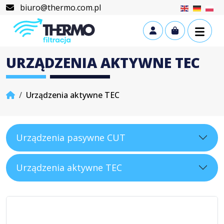
Skip to content
Skip to footer
biuro@thermo.com.pl
Cart
Account
URZĄDZENIA AKTYWNE TEC
Home
Urządzenia aktywne TEC
Urządzenia pasywne CUT
Urządzenia aktywne TEC