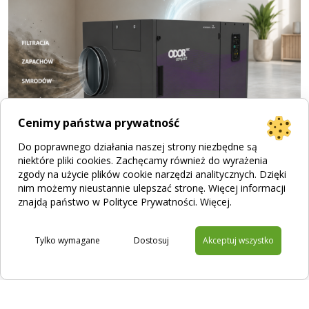
Cenimy państwa prywatność
Do poprawnego działania naszej strony niezbędne są
niektóre pliki cookies. Zachęcamy również do wyrażenia
zgody na użycie plików cookie narzędzi analitycznych. Dzięki
nim możemy nieustannie ulepszać stronę. Więcej informacji
Jak działa filtracja zapachu? Poznaj urządzenia
znajdą państwo w Polityce Prywatności.
Więcej
.
ODORcut i ODORtec
Tylko wymagane
Dostosuj
Akceptuj wszystko