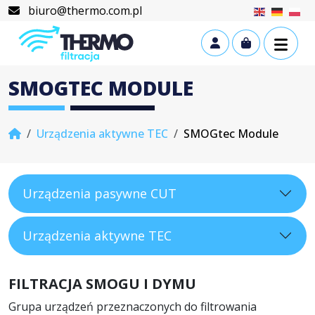
Skip to content
Skip to footer
biuro@thermo.com.pl
Cart
Account
SMOGTEC MODULE
Home
Urządzenia aktywne TEC
SMOGtec Module
Urządzenia pasywne CUT
Urządzenia aktywne TEC
FILTRACJA SMOGU I DYMU
Grupa urządzeń przeznaczonych do filtrowania