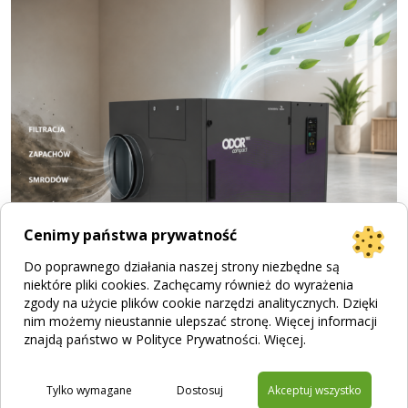
Cenimy państwa prywatność
Do poprawnego działania naszej strony niezbędne są
niektóre pliki cookies. Zachęcamy również do wyrażenia
zgody na użycie plików cookie narzędzi analitycznych. Dzięki
nim możemy nieustannie ulepszać stronę. Więcej informacji
Jak działa filtracja zapachu? Poznaj urządzenia
znajdą państwo w Polityce Prywatności.
Więcej
.
ODORcut i ODORtec
Tylko wymagane
Dostosuj
Akceptuj wszystko