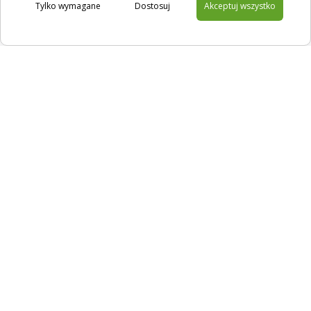
Tylko wymagane
Dostosuj
Akceptuj wszystko
Na skróty
Filtracja
Sklep
Kontakt
Copyright © 2025 MR-WOLF
Polityka plików cookies