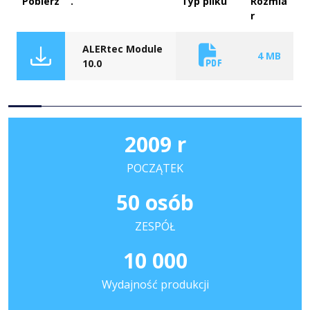
Pobierz
.
Typ pliku
Rozmia
r
ALERtec Module
4 MB
10.0
2009 r
POCZĄTEK
50 osób
ZESPÓŁ
10 000
Wydajność produkcji