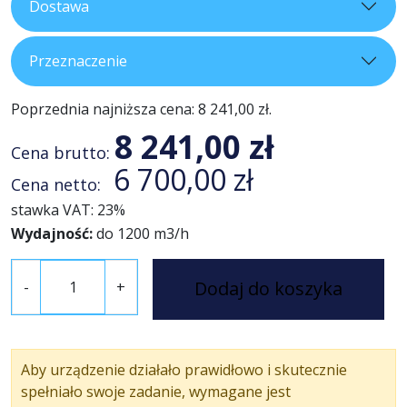
Dostawa
Przeznaczenie
Poprzednia najniższa cena:
8 241,00
zł
.
8 241,00
zł
Cena brutto:
6 700,00
zł
Cena netto:
stawka VAT: 23%
Wydajność:
do 1200 m3/h
i
Dodaj do koszyka
-
+
l
o
ś
ć
Aby urządzenie działało prawidłowo i skutecznie
A
spełniało swoje zadanie, wymagane jest
L