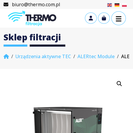
Skip to content
Skip to footer
biuro@thermo.com.pl
Cart
Account
Sklep filtracji
Home
Urządzenia aktywne TEC
ALERtec Module
ALER