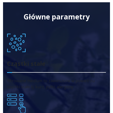
Główne parametry
Cząstki stałe
filtrowane medium to zawieszone w powietrzu
cząstki stałe tj. kurz, pyłki, alergeny