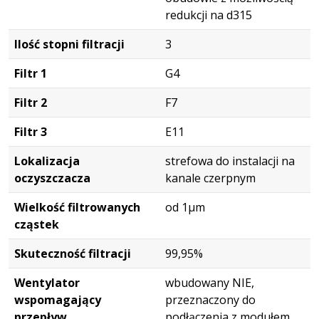
redukcji na d315
Ilość stopni filtracji
3
Filtr 1
G4
Filtr 2
F7
Filtr 3
E11
Lokalizacja
strefowa do instalacji na
oczyszczacza
kanale czerpnym
Wielkość filtrowanych
od 1μm
cząstek
Skuteczność filtracji
99,95%
Wentylator
wbudowany NIE,
wspomagający
przeznaczony do
przepływ
podłączenia z modułem