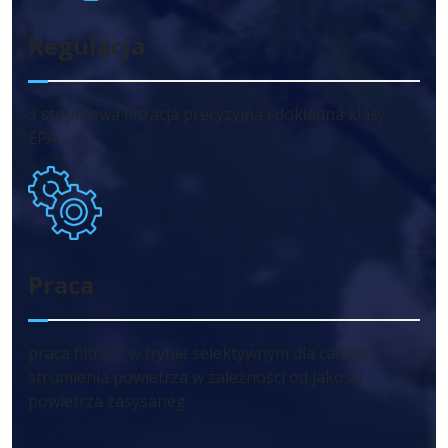
Regulacja
3 stopniowa filtracja precyzyjna i dokładna klasy
EPA.
Praca
praca filtracji w trybie selektywnym dla całego
strumienia powietrza w zależności od jakości
powietrza zasysaneg