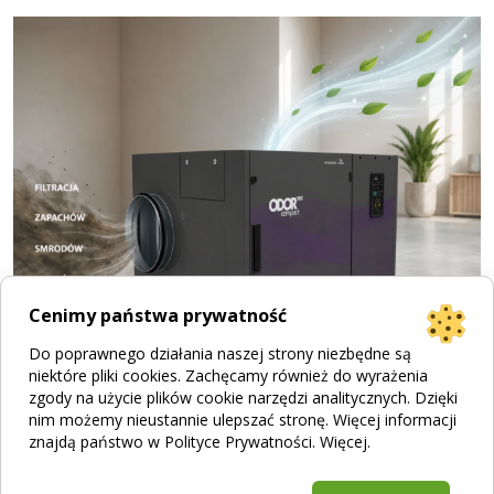
Cenimy państwa prywatność
Do poprawnego działania naszej strony niezbędne są
niektóre pliki cookies. Zachęcamy również do wyrażenia
zgody na użycie plików cookie narzędzi analitycznych. Dzięki
nim możemy nieustannie ulepszać stronę. Więcej informacji
Jak działa filtracja zapachu? Poznaj urządzenia
znajdą państwo w Polityce Prywatności.
Więcej
.
ODORcut i ODORtec