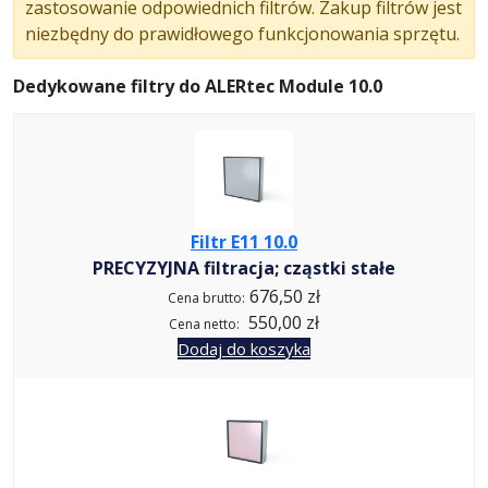
zastosowanie odpowiednich filtrów. Zakup filtrów jest
E
niezbędny do prawidłowego funkcjonowania sprzętu.
R
t
Dedykowane filtry do ALERtec Module 10.0
e
c
M
o
d
u
Filtr E11 10.0
l
PRECYZYJNA filtracja; cząstki stałe
e
676,50 zł
Cena brutto:
1
550,00 zł
Cena netto:
0
Dodaj do koszyka
.
0