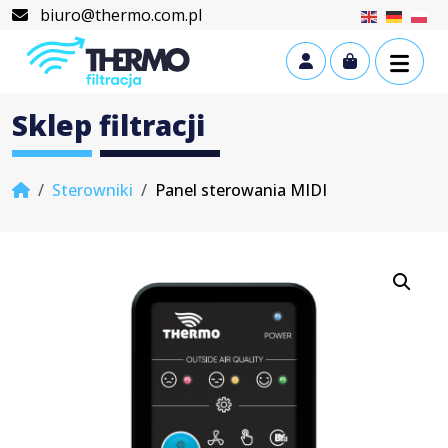
Skip to content
Skip to footer
biuro@thermo.com.pl
Cart
Account
Sklep filtracji
Home
Sterowniki
Panel sterowania MIDI