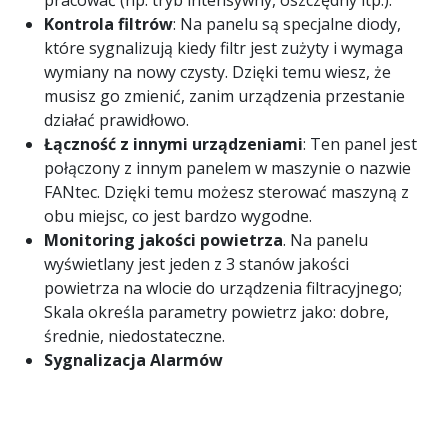
r
Kontrola filtrów
: Na panelu są specjalne diody,
o
które sygnalizują kiedy filtr jest zużyty i wymaga
w
wymiany na nowy czysty. Dzięki temu wiesz, że
a
musisz go zmienić, zanim urządzenia przestanie
n
działać prawidłowo.
i
Łączność z innymi urządzeniami
: Ten panel jest
a
połączony z innym panelem w maszynie o nazwie
M
FANtec. Dzięki temu możesz sterować maszyną z
I
obu miejsc, co jest bardzo wygodne.
D
Monitoring jakości powietrza
. Na panelu
I
wyświetlany jest jeden z 3 stanów jakości
powietrza na wlocie do urządzenia filtracyjnego;
Skala określa parametry powietrz jako: dobre,
średnie, niedostateczne.
Sygnalizacja Alarmów