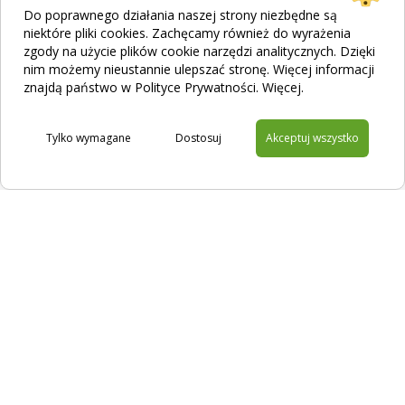
Do poprawnego działania naszej strony niezbędne są
niektóre pliki cookies. Zachęcamy również do wyrażenia
zgody na użycie plików cookie narzędzi analitycznych. Dzięki
nim możemy nieustannie ulepszać stronę. Więcej informacji
Jak działa filtracja zapachu? Poznaj urządzenia
znajdą państwo w Polityce Prywatności.
Więcej
.
ODORcut i ODORtec
Tylko wymagane
Dostosuj
Akceptuj wszystko
Na skróty
Filtracja
Sklep