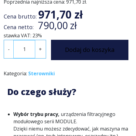
Poprzednia najniższa cena:
971,70
zł
.
971,70
zł
Cena brutto:
790,00
zł
Cena netto:
stawka VAT: 23%
i
Dodaj do koszyka
-
+
l
o
ś
ć
Kategoria:
Sterowniki
P
a
Do czego służy?
n
e
l
Wybór trybu pracy,
urządzenia filtracyjnego
s
modułowego serii MODULE.
t
Dzięki niemu możesz zdecydować, jak maszyna ma
e
pracować (np. tryb intensywny, oszczędny itp.).