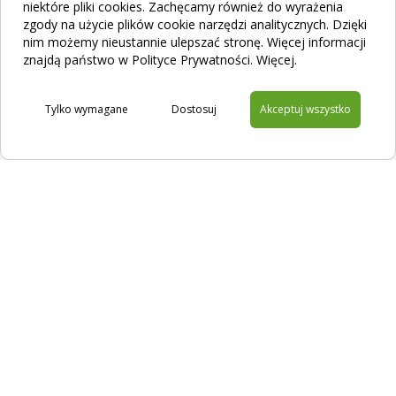
niektóre pliki cookies. Zachęcamy również do wyrażenia
zgody na użycie plików cookie narzędzi analitycznych. Dzięki
nim możemy nieustannie ulepszać stronę. Więcej informacji
Jak działa filtracja zapachu? Poznaj urządzenia
znajdą państwo w Polityce Prywatności.
Więcej
.
ODORcut i ODORtec
Tylko wymagane
Dostosuj
Akceptuj wszystko
Na skróty
Filtracja
Sklep