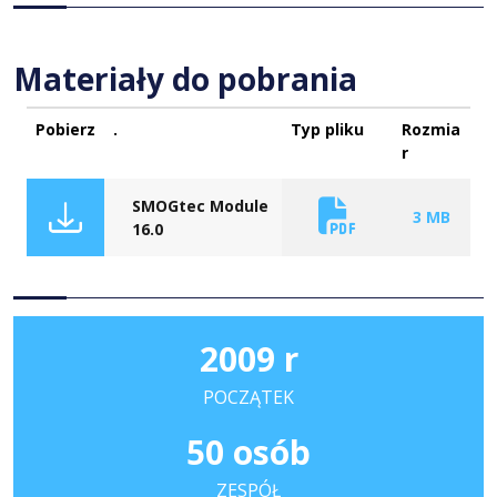
Materiały do pobrania
Pobierz
.
Typ pliku
Rozmia
r
SMOGtec Module
3 MB
16.0
2009 r
POCZĄTEK
50 osób
ZESPÓŁ