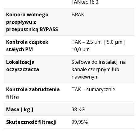
FANtec 16.0
Komora wolnego
BRAK
przepływu z
przepustnicą BYPASS
Kontrola cząstek
TAK – 2,5 μm | 5,0 μm |
stałych PM
10,0 μm
Lokalizacja
Stefowa do instalacji na
oczyszczacza
kanale czerpnym lub
nawiewnym
Kontrola zabrudzenia
TAK – sumarycznie
filtra
Masa [ kg ]
38 KG
Skuteczność filtracji
99,95%