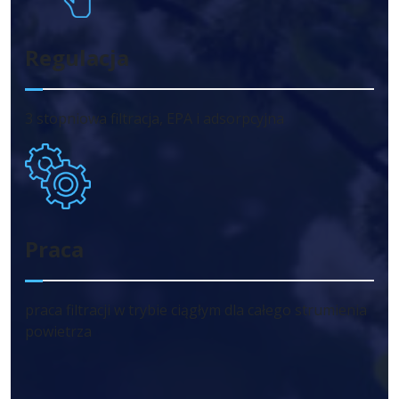
Regulacja
3 stopniowa filtracja, EPA i adsorpcyjna
Praca
praca filtracji w trybie ciągłym dla całego strumienia
powietrza