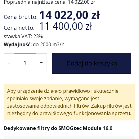
Poprzednia najniższa cena:
14 022,00
zł
.
14 022,00
zł
Cena brutto:
11 400,00
zł
Cena netto:
stawka VAT: 23%
Wydajność:
do 2000 m3/h
i
Dodaj do koszyka
-
+
l
o
ś
ć
Aby urządzenie działało prawidłowo i skutecznie
S
spełniało swoje zadanie, wymagane jest
M
zastosowanie odpowiednich filtrów. Zakup filtrów jest
O
niezbędny do prawidłowego funkcjonowania sprzętu.
G
t
Dedykowane filtry do SMOGtec Module 16.0
e
c