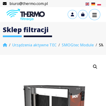
Skip to content
Skip to footer
biuro@thermo.com.pl
Cart
Account
Sklep filtracji
Home
Urządzenia aktywne TEC
SMOGtec Module
SMO