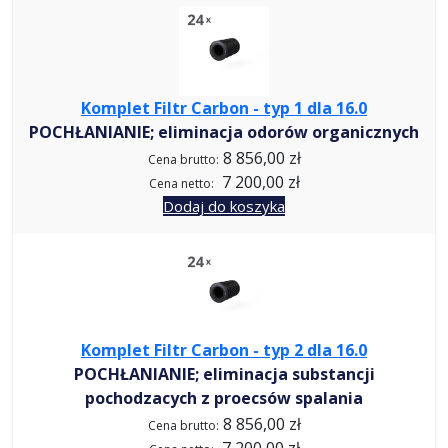
M
o
d
u
Komplet Filtr Carbon - typ 1 dla 16.0
l
POCHŁANIANIE; eliminacja odorów organicznych
e
8 856,00 zł
Cena brutto:
1
7 200,00 zł
Cena netto:
6
Dodaj do koszyka
.
0
Komplet Filtr Carbon - typ 2 dla 16.0
POCHŁANIANIE; eliminacja substancji
pochodzacych z proecsów spalania
8 856,00 zł
Cena brutto:
7 200,00 zł