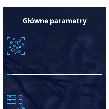
Główne parametry
Smog i dym
filtrowane medium to dymy, smog i odory oraz gazy
powstałe ze spalania paliw stałych