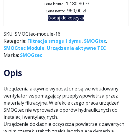
1 180,80 zł
Cena brutto:
960,00 zł
Cena netto:
Dodaj do koszyka
SKU:
SMOGtec-module-16
Kategorie:
Filtracja smogu i dymu
,
SMOGtec
,
SMOGtec Module
,
Urządzenia aktywne TEC
Marka:
SMOGtec
Opis
Urządzenia aktywne wyposażone są we wbudowany
wentylator wspomagający przepływpowietrza przez
materiały filtracyjne. W efekcie czego praca urządzeń
SMOGtec nie wprowadza oporów hydraulicznych do
instalacji wentylacyjnych.
Urządzenie dokładnie oczyszcza powietrze z zawartych
w nim cząstek stałych znajdujących się w dymach a