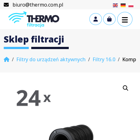
Skip to content
Skip to footer
biuro@thermo.com.pl
Cart
Account
Sklep filtracji
Home
Filtry do urządzeń aktywnych
Filtry 16.0
Komplet