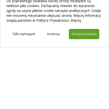
Do poprawnego działania naszej strony niezbędne są
niektóre pliki cookies. Zachęcamy również do wyrażenia
zgody na użycie plików cookie narzędzi analitycznych. Dzięki
nim możemy nieustannie ulepszać stronę. Więcej informacji
Jak działa filtracja zapachu? Poznaj urządzenia
znajdą państwo w Polityce Prywatności.
Więcej
.
ODORcut i ODORtec
Tylko wymagane
Dostosuj
Akceptuj wszystko
Na skróty
Filtracja
Sklep