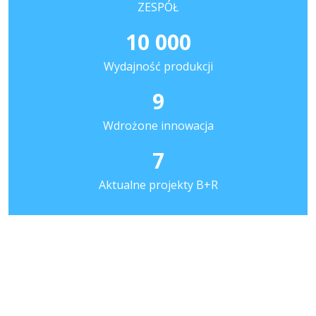
i
ZESPÓŁ
l
10 000
t
r
Wydajność produkcji
C
a
9
r
b
Wdrożone innowacja
o
7
n
-
Aktualne projekty B+R
t
y
p
1
d
l
a
1