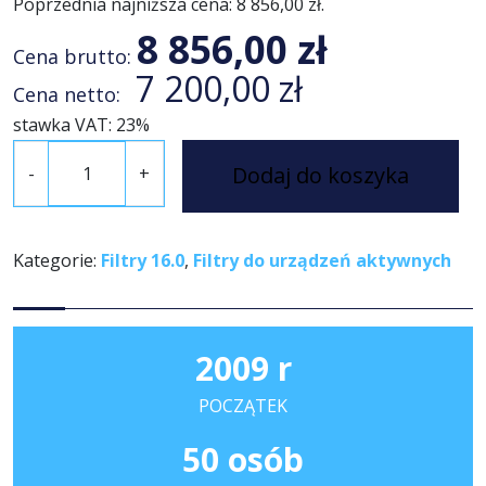
Poprzednia najniższa cena:
8 856,00
zł
.
8 856,00
zł
Cena brutto:
7 200,00
zł
Cena netto:
stawka VAT: 23%
i
Dodaj do koszyka
-
+
l
o
ś
ć
Kategorie:
Filtry 16.0
,
Filtry do urządzeń aktywnych
K
o
m
2009 r
p
l
POCZĄTEK
e
t
50 osób
F