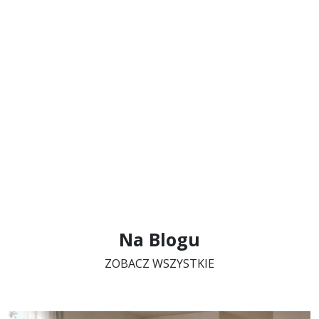
6
.
0
Na Blogu
ZOBACZ WSZYSTKIE