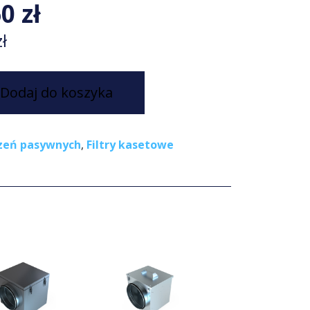
60
zł
zł
Dodaj do koszyka
dzeń pasywnych
,
Filtry kasetowe