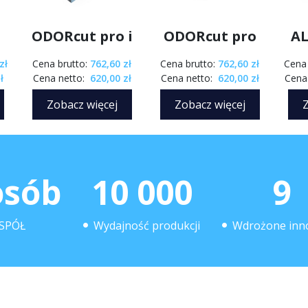
.
F
o
ODORcut pro i
ODORcut pro
AL
7
zł
Cena brutto:
762,60 zł
Cena brutto:
762,60 zł
Cena 
ł
Cena netto:
620,00 zł
Cena netto:
620,00 zł
Cena 
Zobacz więcej
Zobacz więcej
Z
osób
10 000
9
SPÓŁ
Wydajność produkcji
Wdrożone inn