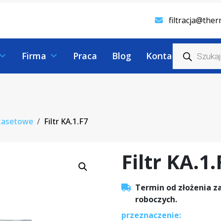
filtracja@ther
W
y
Firma
Praca
Blog
Kontakt
s
z
u
k
i
w
a
r
 kasetowe
Filtr KA.1.F7
k
a
p
r
Filtr KA.1.
o
d
u
k
Termin od złożenia z
t
ó
roboczych.
w
przeznaczenie: