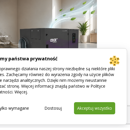
imy państwa prywatność
prawnego działania naszej strony niezbędne są niektóre pliki
es. Zachęcamy również do wyrażenia zgody na użycie plików
e narzędzi analitycznych. Dzięki nim możemy nieustannie
zać stronę. Więcej informacji znajdą państwo w Polityce
Jak działa filtracja zapachu? Poznaj
tności.
Więcej
.
urządzenia ODORcut i ODORtec
ylko wymagane
Dostosuj
Akceptuj wszystko