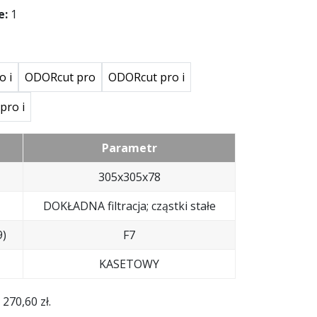
e:
1
o i
ODORcut pro
ODORcut pro i
pro i
Parametr
305x305x78
DOKŁADNA filtracja; cząstki stałe
9)
F7
KASETOWY
:
270,60
zł
.