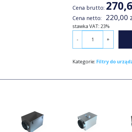
270,
Cena brutto:
220,00
Cena netto:
stawka VAT: 23%
i
-
+
l
o
ś
Kategorie:
Filtry do urzą
ć
F
i
l
t
r
K
A
.
1