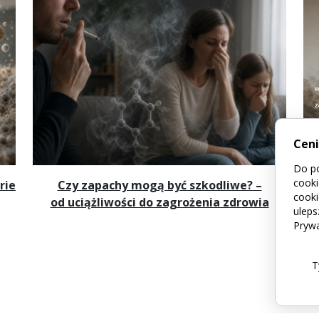
Cen
Do po
cooki
rie
Czy zapachy mogą być szkodliwe? –
cooki
od uciążliwości do zagrożenia zdrowia
uleps
Prywa
T