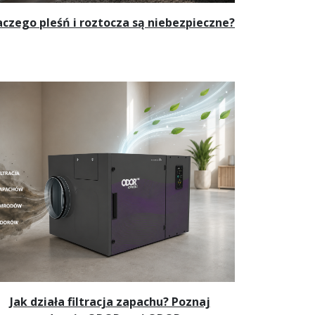
aczego pleśń i roztocza są niebezpieczne?
Jak działa filtracja zapachu? Poznaj