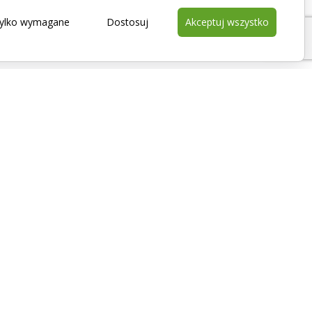
ylko wymagane
Dostosuj
Akceptuj wszystko
Kontakt
+48 322 00 004
biuro@thermo.com.pl
05-660 Warka
Lechanice 65
Polska
NIP: PL7972080622
REGON: 522971136
KRS: 0000989694