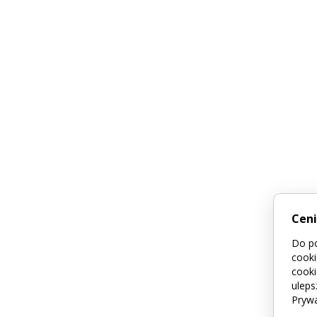
Cen
Do po
cooki
cooki
uleps
Prywa