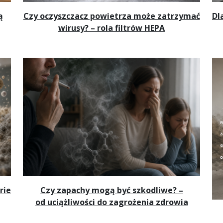
ą
Czy oczyszczacz powietrza może zatrzymać
Dl
wirusy? – rola filtrów HEPA
rie
Czy zapachy mogą być szkodliwe? –
od uciążliwości do zagrożenia zdrowia