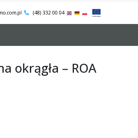
mo.com.pl
(48) 332 00 04
na okrągła – ROA