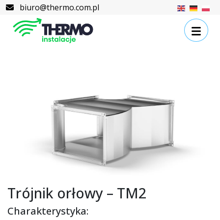
Skip to content
Skip to footer
biuro@thermo.com.pl
Trójnik orłowy – TM2
Charakterystyka: