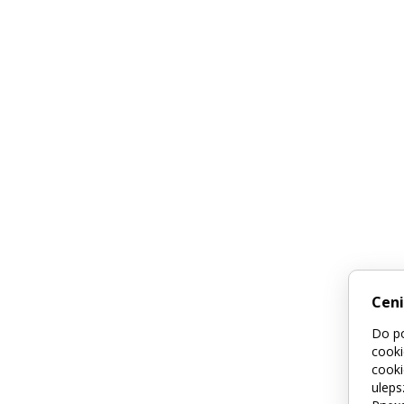
Cen
Do po
cooki
cooki
uleps