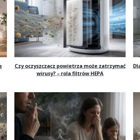
ą
Czy oczyszczacz powietrza może zatrzymać
Dl
wirusy? – rola filtrów HEPA