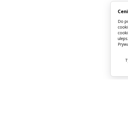
Cen
Do po
cooki
cooki
uleps
Prywa
T
acja
Sklep
eny
Regulamin
hy
Dostawa