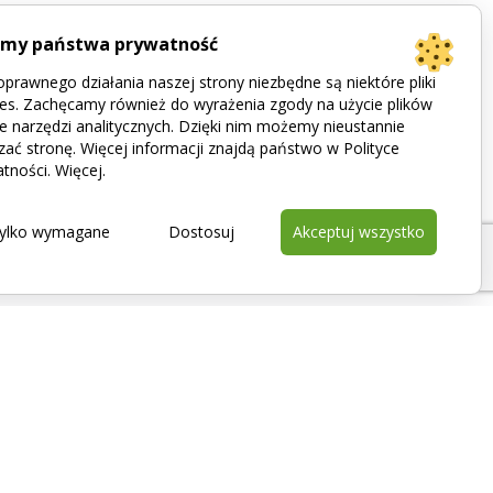
imy państwa prywatność
prawnego działania naszej strony niezbędne są niektóre pliki
es. Zachęcamy również do wyrażenia zgody na użycie plików
e narzędzi analitycznych. Dzięki nim możemy nieustannie
zać stronę. Więcej informacji znajdą państwo w Polityce
tności.
Więcej
.
ylko wymagane
Dostosuj
Akceptuj wszystko
Kontakt
+48 322 00 004
biuro@thermo.com.pl