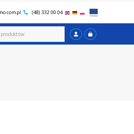
mo.com.pl
(48) 332 00 04
Cart
Account