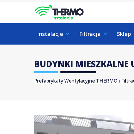
Skip to content
Skip to footer
Instalacje
Filtracja
Sklep
BUDYNKI MIESZKALNE
Prefabrykaty Wentylacyjne THERMO
i
Filtr