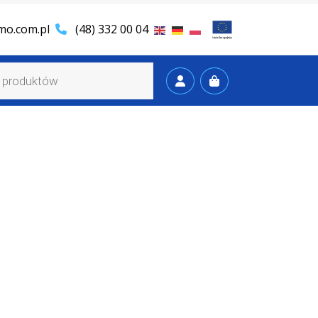
mo.com.pl
(48) 332 00 04
Cart
Account