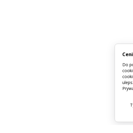
Cen
Do po
cooki
cooki
uleps
Prywa
T