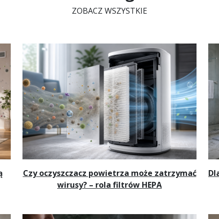
ZOBACZ WSZYSTKIE
ą
Czy oczyszczacz powietrza może zatrzymać
Dl
wirusy? – rola filtrów HEPA