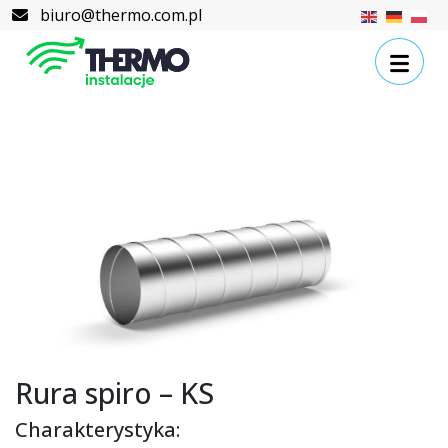
Skip to content
Skip to footer
biuro@thermo.com.pl
Rura spiro – KS
Charakterystyka: