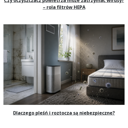
Czy oczyszczacz powietrza może zatrzymać wirusy?
– rola filtrów HEPA
Dlaczego pleśń i roztocza są niebezpieczne?