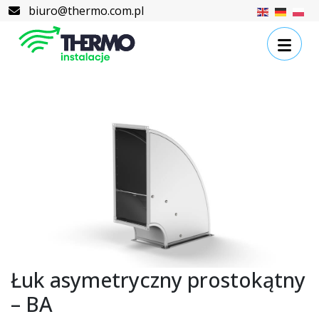
Skip to content
Skip to footer
biuro@thermo.com.pl
Łuk asymetryczny prostokątny
– BA