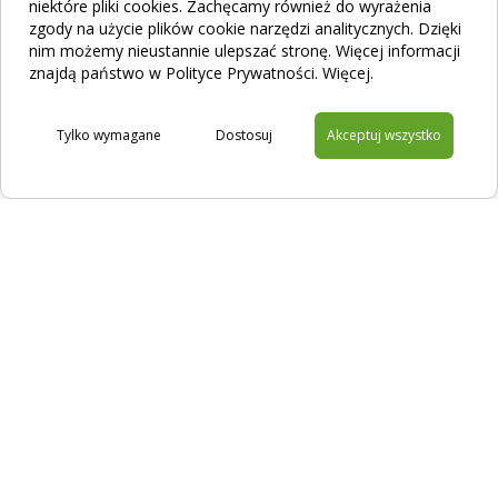
niektóre pliki cookies. Zachęcamy również do wyrażenia
zgody na użycie plików cookie narzędzi analitycznych. Dzięki
nim możemy nieustannie ulepszać stronę. Więcej informacji
Jak działa filtracja zapachu? Poznaj urządzenia
znajdą państwo w Polityce Prywatności.
Więcej
.
ODORcut i ODORtec
Tylko wymagane
Dostosuj
Akceptuj wszystko
Na skróty
Filtracja
Sklep