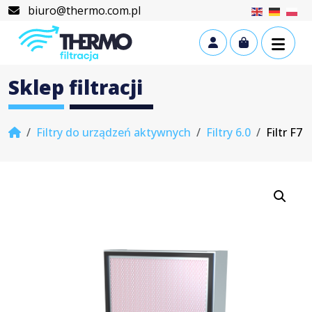
Skip to content
Skip to footer
biuro@thermo.com.pl
Cart
Account
Sklep filtracji
Home
Filtry do urządzeń aktywnych
Filtry 6.0
Filtr F7 6