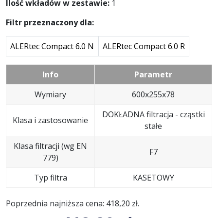
Ilość wkładów w zestawie:
1
Filtr przeznaczony dla:
ALERtec Compact 6.0 N
ALERtec Compact 6.0 R
Info
Parametr
Wymiary
600x255x78
DOKŁADNA filtracja - cząstki
Klasa i zastosowanie
stałe
Klasa filtracji (wg EN
F7
779)
Typ filtra
KASETOWY
Poprzednia najniższa cena:
418,20
zł
.